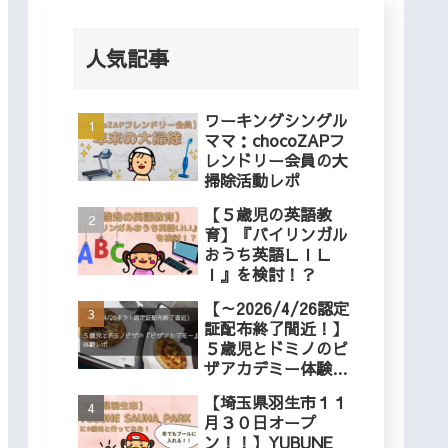
人気記事
ワーキングシングル
ママ：chocoZAPフ
レンドリー会員の大
掃除活動レポ
【５歳児の英語教
育】『バイリンガル
おうち英語ＬＩＬ
Ｉ』を検討！？
【～2026/4/26認定
証配布終了間近！】
５歳児とドミノのピ
ザアカデミー体験レ
ポ
【埼玉県羽生市１１
月３０日オープ
ン！！】YUBUNE