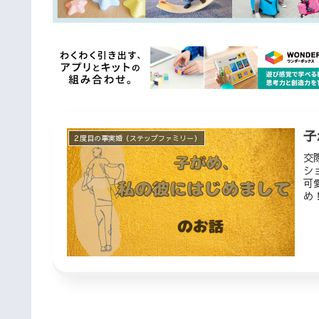
子
２度目の事実婚（ステップファミリー）
交
シ
可
め
り