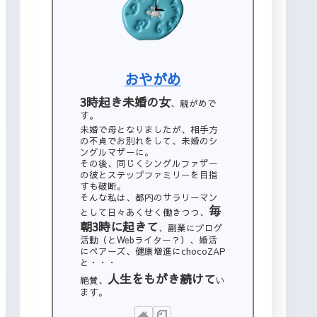
おやがめ
3時起き未婚の女
、親がめで
す。
未婚で母となりましたが、相手方
の不貞でお別れをして、未婚のシ
ングルマザーに。
その後、同じくシングルファザー
の彼とステップファミリーを目指
すも破断。
そんな私は、都内のサラリーマン
毎
として日々あくせく働きつつ、
朝3時に起きて
、副業にブログ
活動（とWebライター？）、婚活
にペアーズ、健康増進にchocoZAP
と・・・
人生をもがき続けて
絶賛、
い
ます。