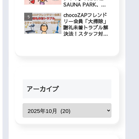
SAUNA PARK、冬
でも入れるプールに
chocoZAPフレンド
５歳児と行ってきま
リー会員「大掃除」
した！
謝礼未着トラブル解
決法！スタッフ対応
レビューを添えて
アーカイブ