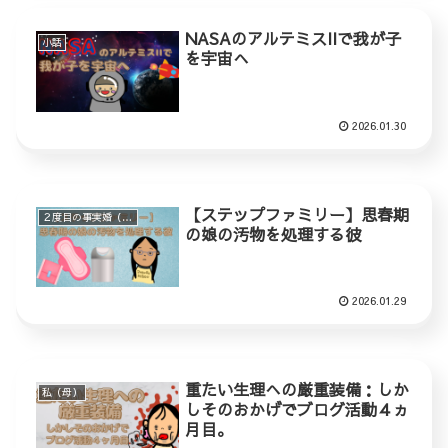
NASAのアルテミスIIで我が子
小話
を宇宙へ
2026.01.30
【ステップファミリー】思春期
２度目の事実婚（ステップファミリー）
の娘の汚物を処理する彼
2026.01.29
重たい生理への厳重装備：しか
私（母）
しそのおかげでブログ活動４ヵ
月目。