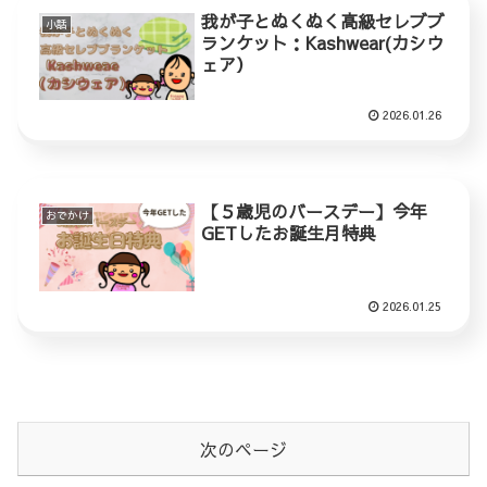
我が子とぬくぬく高級セレブブ
小話
ランケット：Kashwear(カシウ
ェア）
2026.01.26
【５歳児のバースデー】今年
おでかけ
GETしたお誕生月特典
2026.01.25
次のページ