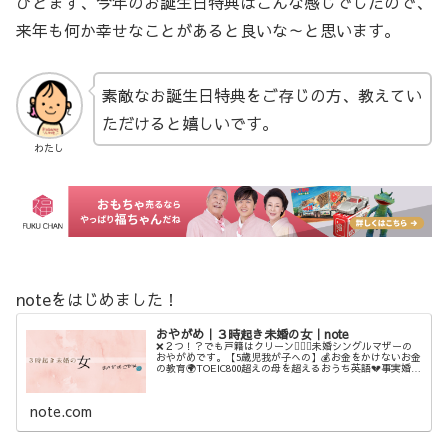
ひとまず、今年のお誕生日特典はこんな感じでしたので、
来年も何か幸せなことがあると良いな～と思います。
素敵なお誕生日特典をご存じの方、教えてい
ただけると嬉しいです。
わたし
noteをはじめました！
おやがめ｜３時起き未婚の女｜note
❌２つ！？でも戸籍はクリーン💁‍♀️✨未婚シングルマザーの
おやがめです。【5歳児我が子への】💰お金をかけないお金
の教育🌍TOEIC800超えの母を超えるおうち英語💔事実婚💔
ステップファミリー💓母の自分を愛する活動などなど、3時
に起きてしたた...
note.com