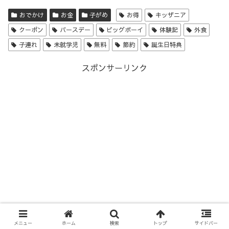
おでかけ
お金
子がめ
お得
キッザニア
クーポン
バースデー
ビッグボーイ
体験記
外食
子連れ
未就学児
無料
節約
誕生日特典
スポンサーリンク
メニュー
ホーム
検索
トップ
サイドバー