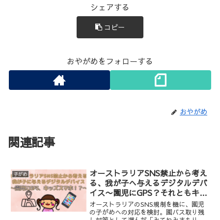
シェアする
コピー
おやがめをフォローする
おやがめ
関連記事
オーストラリアSNS禁止から考え
子がめ
る、我が子へ与えるデジタルデバ
イス〜園児にGPS？それともキッ
ズスマホ！？〜
オーストラリアのSNS規制を機に、園児
の子がめへの対応を検討。園バス取り残
し対策として選んだ「みてねみまもり