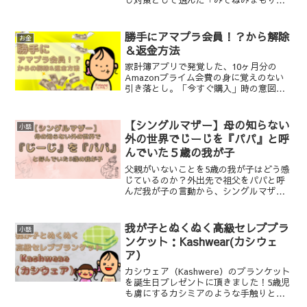
GPS」と、予期せず贈られた子供携帯
「Hamic」を徹底比較。費用や機能、実
態をレビューします。
勝手にアマプラ会員！？から解除
お金
＆返金方法
家計簿アプリで発覚した、10ヶ月分の
Amazonプライム会費の身に覚えのない
引き落とし。「今すぐ購入」時の意図せ
ぬ登録が原因か。オペレーターに即時電
話がつながり、特典未利用のため全額返
金が決定！アマゾンへの問い合わせ手順
【シングルマザー】母の知らない
小話
と、再発防止策を解説します。
外の世界でじーじを『パパ』と呼
んでいた５歳の我が子
父親がいないことを5歳の我が子はどう感
じているのか？外出先で祖父をパパと呼
んだ我が子の言動から、シングルマザー
家庭の子が抱える「説明しにくさ」や親
への気遣い、複雑な心理を考察します。
ステップファミリーを経て未婚ステータ
我が子とぬくぬく高級セレブブラ
小話
スに戻った母の苦悩と、我が子を世界一
ンケット：Kashwear(カシウェ
幸せにしたいと願う決意を記録した体験
ア）
談です。
カシウェア（Kashwere）のブランケット
を誕生日プレゼントに頂きました！5歳児
も虜にするカシミアのような手触りと、
冬の夜もこれ1枚でOKな暖かさを徹底レ