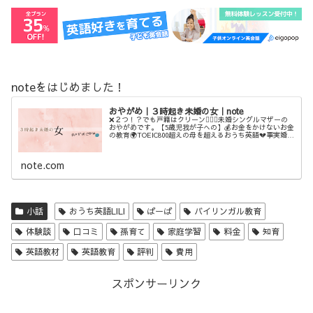
noteをはじめました！
おやがめ｜３時起き未婚の女｜note
❌２つ！？でも戸籍はクリーン💁‍♀️✨未婚シングルマザーの
おやがめです。【5歳児我が子への】💰お金をかけないお金
の教育🌍TOEIC800超えの母を超えるおうち英語💔事実婚💔
ステップファミリー💓母の自分を愛する活動などなど、3時
に起きてしたた...
note.com
小話
おうち英語LILI
ばーば
バイリンガル教育
体験談
口コミ
孫育て
家庭学習
料金
知育
英語教材
英語教育
評判
費用
スポンサーリンク