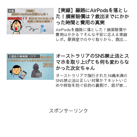
ビュー。さらに、子供の鼻血汚れも自宅
洗いでスッキリ落ちる驚きの速乾性と実
【実録】線路にAirPodsを落とし
お金
用性も検証。30代ママが本音で語る、お
た！損害賠償は？救出までにかか
値段以上の価値がある一生モノの防寒ア
った時間と費用の真実
イテムです。
AirPodsを線路に落とした！損害賠償や
費用はかかる？そんな不安に応える実録
レポ。駅員室でのやり取りから、救出ま
でにかかった待ち時間、気になるお支払
いの有無まで詳しく解説します。ワイヤ
レスイヤホンを落として絶望している方
オーストラリアのSNS禁止法とス
２度目の事実婚（ステップファミリー）
は、まずこの記事を読んで落ち着いてく
マホを取り上げても何も変わらな
ださい。
かった次女ちゃん
オーストラリアで施行された16歳未満の
SNS禁止法は正しい対策か？ネットいじ
めや搾取を防ぐ目的の裏側で、我が家の
次女も「見知らぬ人との接触」という危
険に直面。スマホを取り上げるだけでは
解決しない、未成年のネットリテラシー
教育の難しさと、親のデジタル時代にお
ける責任を実体験から考察します。
スポンサーリンク