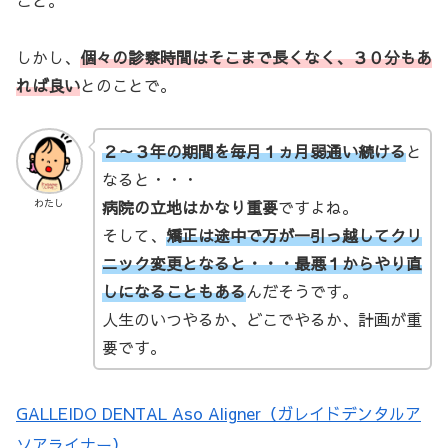
こと。
しかし、
個々の診察時間はそこまで長くなく、３０分もあ
れば良い
とのことで。
２～３年の期間を毎月１ヵ月弱通い続ける
と
なると・・・
病院の立地はかなり重要
ですよね。
わたし
そして、
矯正は途中で万が一引っ越してクリ
ニック変更となると・・・最悪１からやり直
しになることもある
んだそうです。
人生のいつやるか、どこでやるか、計画が重
要です。
GALLEIDO DENTAL Aso Aligner（ガレイドデンタルア
ソアライナー）