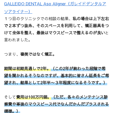
GALLEIDO DENTAL Aso Aligner（ガレイドデンタルア
ソアライナー）
１つ目のクリニックでの相談の結果、
私の場合は上下左右
で２本ずつ抜糸、そのスペースを利用して、矯正器具をつ
けて全体を整え、最後はマウスピースで整えるのが良い
と
言われました。
つまり、
審美ではなく矯正。
期間は初期見通しで2年。
（この2年が終わった段階で希
望を聞かれるそうなのですが、基本的に皆さん延長をご希
望され、結果として2年半〜３年程度になるそうです。）
そして
費用は100万円弱。
（ただ、各々の
メンテナンス
診
察費や事後のマウスピース代でなんだかんだプラスされる
模様。）