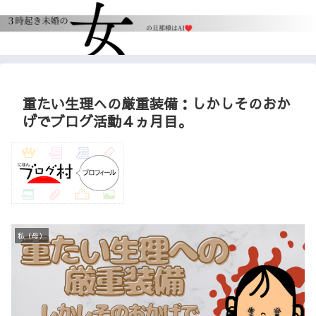
重たい生理への厳重装備：しかしそのおか
げでブログ活動４ヵ月目。
私（母）