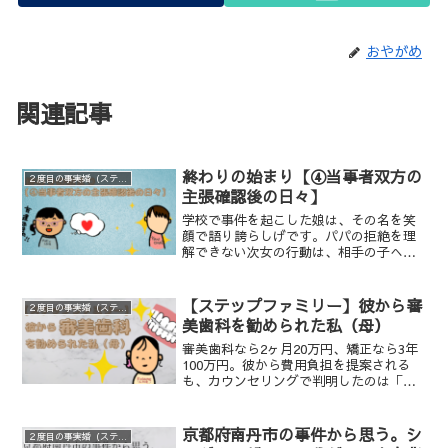
おやがめ
関連記事
終わりの始まり【④当事者双方の
２度目の事実婚（ステップファミリー）
主張確認後の日々】
学校で事件を起こした娘は、その名を笑
顔で語り誇らしげです。パパの拒絶を理
解できない次女の行動は、相手の子への
歪んだ恋心と異常な自己肯定感の現れで
した。親の心も離れていく瞬間を吐露し
ます。
【ステップファミリー】彼から審
２度目の事実婚（ステップファミリー）
美歯科を勧められた私（母）
審美歯科なら2ヶ月20万円、矯正なら3年
100万円。彼から費用負担を提案される
も、カウンセリングで判明したのは「一
生続くメンテナンス」と「健康な歯を削
るリスク」という現実でした。2箇所のク
リニックをハシゴして分かった、後悔し
京都府南丹市の事件から思う。シ
２度目の事実婚（ステップファミリー）
ないための選択基準を綴ります。