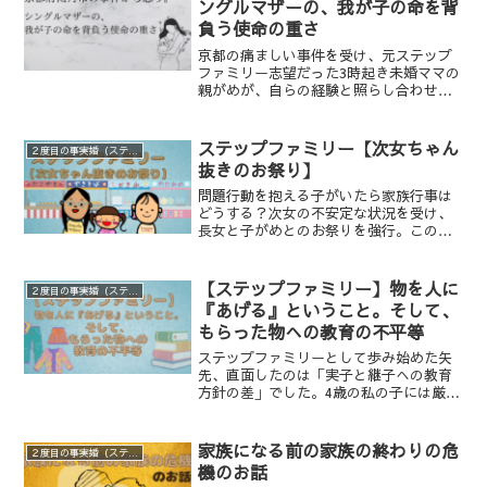
ングルマザーの、我が子の命を背
負う使命の重さ
京都の痛ましい事件を受け、元ステップ
ファミリー志望だった3時起き未婚ママの
親がめが、自らの経験と照らし合わせて
綴ります。血の繋がりの壁、実子と連れ
子への対応の差、そして「あの時破断に
なっていなければ…」という不謹慎なが
ステップファミリー【次女ちゃん
２度目の事実婚（ステップファミリー）
らも切実な本音。シングルマザーの再婚
抜きのお祭り】
と、子がめの未来を守るために私が出し
た答えとは。
問題行動を抱える子がいたら家族行事は
どうする？次女の不安定な状況を受け、
長女と子がめとのお祭りを強行。この決
断は正解だったのか。親としての葛藤
と、長女が久々に見せた満面の笑顔、そ
して屋台で感じた家族間の経済格差のリ
【ステップファミリー】物を人に
２度目の事実婚（ステップファミリー）
アル。
『あげる』ということ。そして、
もらった物への教育の不平等
ステップファミリーとして歩み始めた矢
先、直面したのは「実子と継子への教育
方針の差」でした。4歳の私の子には厳し
く「物を大切に」と説く彼。一方で、自
分の娘たちが私の大切にしていた物を粗
末に扱う姿には無関心……。そんな彼へ
家族になる前の家族の終わりの危
２度目の事実婚（ステップファミリー）
の違和感と、埋められない価値観のズレ
機のお話
を綴った失敗体験談です。