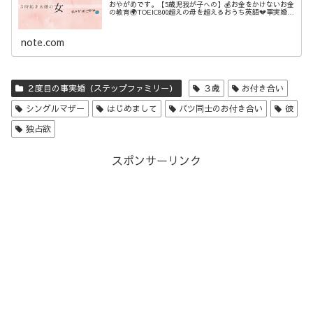
おやがめです。【5歳児我が子への】💰お金をかけないお金
の教育🌍TOEIC800超えの母を超えるおうち英語💔事実婚💔
ステップファミリー💓母の自分を愛する活動などなど、3時
に起きてしたた...
note.com
２度目の事実婚（ステップファミリー）
３歳
お付き合い
シングルマザー
はじめまして
バツ同士のお付き合い
彼
独占欲
スポンサーリンク