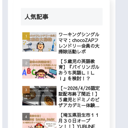
人気記事
ワーキングシングル
ママ：chocoZAPフ
レンドリー会員の大
掃除活動レポ
【５歳児の英語教
育】『バイリンガル
おうち英語ＬＩＬ
Ｉ』を検討！？
【～2026/4/26認定
証配布終了間近！】
５歳児とドミノのピ
ザアカデミー体験レ
ポ
【埼玉県羽生市１１
月３０日オープ
ン！！】YUBUNE