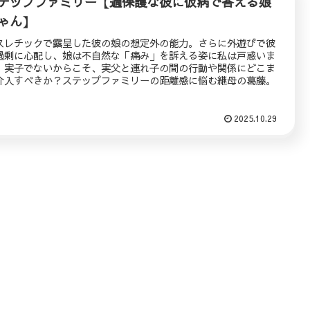
テップファミリー【過保護な彼に仮病で答える娘
ゃん】
スレチックで露呈した彼の娘の想定外の能力。さらに外遊びで彼
過剰に心配し、娘は不自然な「痛み」を訴える姿に私は戸惑いま
。実子でないからこそ、実父と連れ子の間の行動や関係にどこま
介入すべきか？ステップファミリーの距離感に悩む継母の葛藤。
2025.10.29