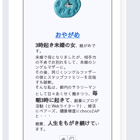
おやがめ
3時起き未婚の女
、親がめで
す。
未婚で母となりましたが、相手方
の不貞でお別れをして、未婚のシ
ングルマザーに。
その後、同じくシングルファザー
の彼とステップファミリーを目指
すも破断。
そんな私は、都内のサラリーマン
毎
として日々あくせく働きつつ、
朝3時に起きて
、副業にブログ
活動（とWebライター？）、婚活
にペアーズ、健康増進にchocoZAP
と・・・
人生をもがき続けて
絶賛、
い
ます。