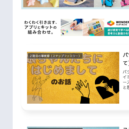
バ
２度目の事実婚（ステップファミリー）
て
バ
イ
ー
と
時