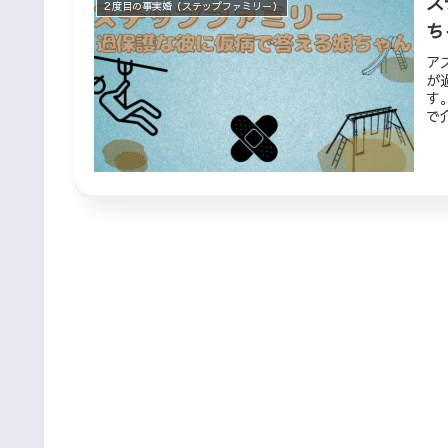
ス
２度目の事実婚（ステップファミリー）
ち
ア
が
す
で