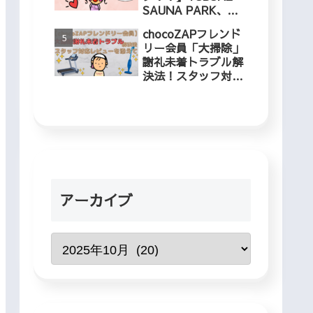
SAUNA PARK、冬
でも入れるプールに
chocoZAPフレンド
５歳児と行ってきま
リー会員「大掃除」
した！
謝礼未着トラブル解
決法！スタッフ対応
レビューを添えて
アーカイブ