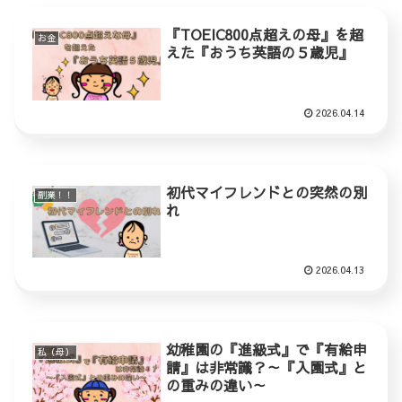
『TOEIC800点超えの母』を超
お金
えた『おうち英語の５歳児』
2026.04.14
初代マイフレンドとの突然の別
副業！！
れ
2026.04.13
幼稚園の『進級式』で『有給申
私（母）
請』は非常識？～『入園式』と
の重みの違い～