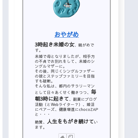
おやがめ
3時起き未婚の女
、親がめで
す。
未婚で母となりましたが、相手方
の不貞でお別れをして、未婚のシ
ングルマザーに。
その後、同じくシングルファザー
の彼とステップファミリーを目指
すも破断。
そんな私は、都内のサラリーマン
毎
として日々あくせく働きつつ、
朝3時に起きて
、副業にブログ
活動（とWebライター？）、婚活
にペアーズ、健康増進にchocoZAP
と・・・
人生をもがき続けて
絶賛、
い
ます。