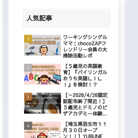
人気記事
ワーキングシングル
ママ：chocoZAPフ
レンドリー会員の大
掃除活動レポ
【５歳児の英語教
育】『バイリンガル
おうち英語ＬＩＬ
Ｉ』を検討！？
【～2026/4/26認定
証配布終了間近！】
５歳児とドミノのピ
ザアカデミー体験レ
ポ
【埼玉県羽生市１１
月３０日オープ
ン！！】YUBUNE