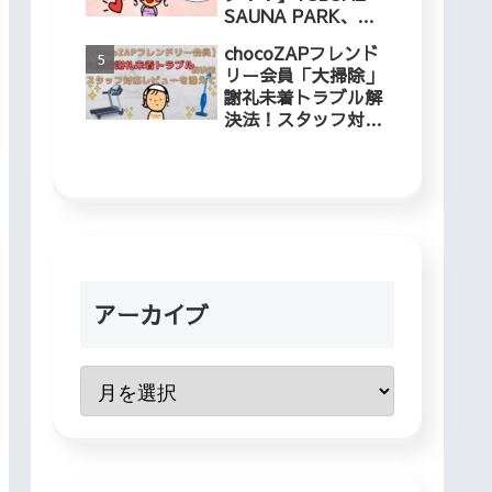
SAUNA PARK、冬
でも入れるプールに
chocoZAPフレンド
５歳児と行ってきま
リー会員「大掃除」
した！
謝礼未着トラブル解
決法！スタッフ対応
レビューを添えて
アーカイブ