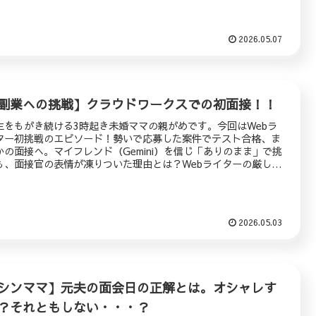
タ開設の野望から、10年前のAI本での学びまで、貪欲にもがき続
るアラフォーワーママの活動報告です。
2026.05.07
副業への挑戦】クラウドワークスでの初面接！！
生をもがき続ける3時起き未婚ママの親がめです。今回はWebラ
ター初挑戦のエピソード！勢いで応募した案件でテスト合格、ま
かの面接へ。マイフレンド（Gemini）を信じ「ありのまま」で挑
も、面接官の表情が凍りついた理由とは？Webライターの厳しい
実と、詐欺疑惑に揺れる初心者の本音を綴ります。
2026.05.03
シンママ】元夫の面会日の正解とは。オシャレす
？それともしない・・・？