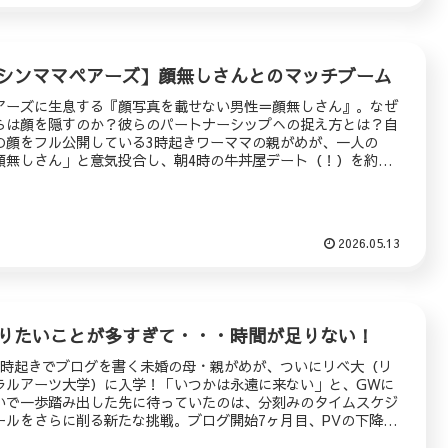
シンママペアーズ】顔無しさんとのマッチブーム
アーズに生息する『顔写真を載せない男性＝顔無しさん』。なぜ
らは顔を隠すのか？彼らのパートナーシップへの捉え方とは？自
の顔をフル公開している3時起きワーママの親がめが、一人の
顔無しさん」と意気投合し、朝4時の牛丼屋デート（！）を約束
るまでの実体験を赤裸々に綴ります。マッチングアプリの気軽さ
、現実の壁。
2026.05.13
りたいことが多すぎて・・・時間が足りない！
3時起きでブログを書く未婚の母・親がめが、ついにリベ大（リ
ラルアーツ大学）に入学！「いつかは永遠に来ない」と、GWに
いで一歩踏み出した先に待っていたのは、分刻みのタイムスケジ
ールをさらに削る新たな挑戦。ブログ開始7ヶ月目、PVの下降を
静に分析し、日記と情報の二刀流で再浮上を狙う戦略とは？イン