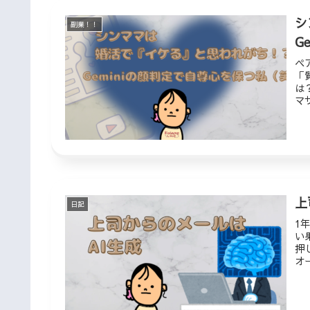
シ
副業！！
G
ペ
「
は
マ
裸
上
日記
1
い
押
オ
ら