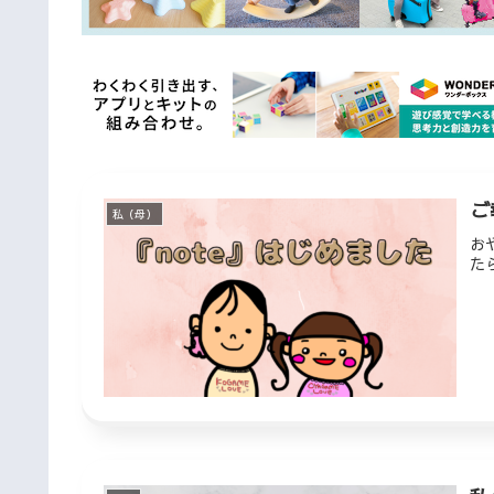
ご
私（母）
お
た