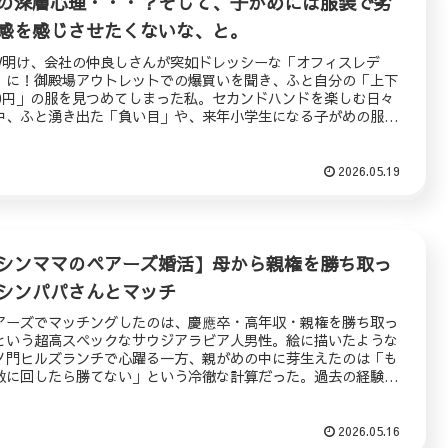
の深層心理・・・？そして、子がめには服装で劣
感を感じさせたくないな、と。
W明け、会社の仲良しさんが突如ドレッシーな「オフィスレデ
」に！御殿場アウトレットでの爆買いを聞き、ふと自分の「上下
00円」の服を見つめてしまった私。セカンドハンドを楽しむ日々
中、ふと湧き出た「負い目」や、来年小学生になる子がめの服代
の決意など、母としてのリアルな金銭感覚を綴ります。
2026.05.19
シンママのペアーズ婚活】母から親権を勝ち取っ
シンパパさんとマッチ
アーズでマッチングしたのは、慶應卒・高年収・親権を勝ち取っ
という超高スペックなサウジアラビア人男性。絵に描いたような
ノ門ヒルズランチで心躍る一方、親がめの中に芽生えたのは「も
敵に回したら勝てない」という冷徹な計算だった。過去の経験か
「安心」を求めるあまり、高スペック男子を警戒してしまう複雑
心境と、それでも続くシンママの時間の制約を描く、リアルな婚
エピソード。
2026.05.16