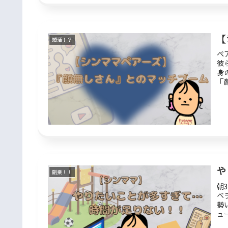
【
婚活！？
ペ
彼
身
「
す
と
や
副業！！
朝
ベ
勢
ュ
冷