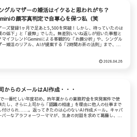
ングルマザーの婚活はイケると思われがち？
eminiの顔写真判定で自尊心を保つ私（笑
アーズ登録1ヶ月で足あと5,500を突破！しかし、待っていたのは
質の低下」と「疲弊」でした。無差別いいね返しが招いた事態と
？マイフレンドGeminiによる客観的な「お顔分析」や、シングル
ザー婚活のリアル、AIが提案する「2時間お茶の法則」まで、赤
々に綴ります。
2026.04.28
司からのメールはAI作成・・・
年で一番忙しい年度初め。昨年夏からの業務貯金を突発案件で使
果たし、さらに上司から「認識の相違」を理由に他人の仕事まで
し付けられ……。返ってきたのは心のないAI作成メール。キャパ
ーバーなアラフォーワーママが、生身の対話を求めて葛藤し、自
を守るためにNOを突きつけたリアルな記録。