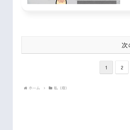
次
1
2
ホーム
私（母）