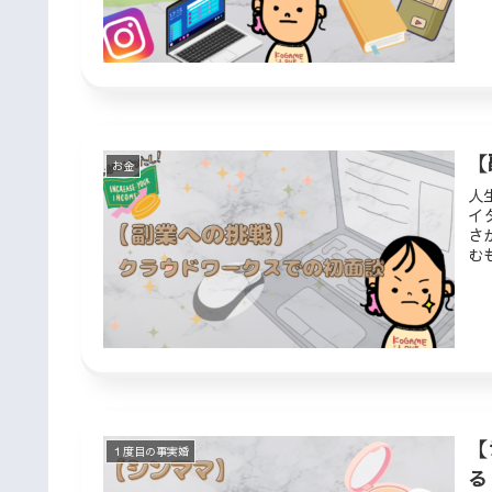
ス
け
【
お金
人
イ
さ
む
現
【
１度目の事実婚
る