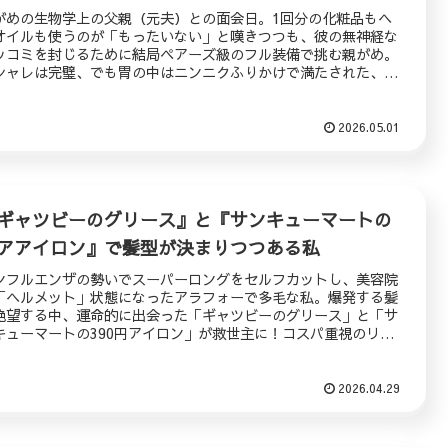
がめの生物学上の父親（元夫）との面会日。1回分の化粧品もヘ
オイルも使うのが「もったいない」と嘆きつつも、彼の無神経な
ッコミを封じるために結局ペアーズ級のフル装備で挑む親がめ。
シャレは完璧、でも胃の中はニンニクふりかけで満たされた、シ
ママの「意地と合理性」が交錯する朝の全記録。
2026.05.01
ギャツビーのグリース』と『サンキューマートの
アアイロン』で髪型が決まりつつある私
ンフルエンザの勢いでスーパーロングをセルフカットし、美容院
「ヘルメット」状態になったアラフォーで多毛な私。爆発する髪
絶望する中、運命的に出会った「ギャツビーのグリース」と「サ
キューマートの390円アイロン」が救世主に！コスパ重視のリア
な髪型迷走記。
2026.04.29