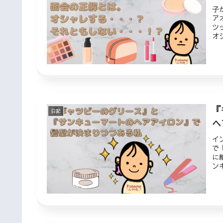
子
ア
ツ
オ
ン
『
日記
ヘ
イ
で
に
ン
ル