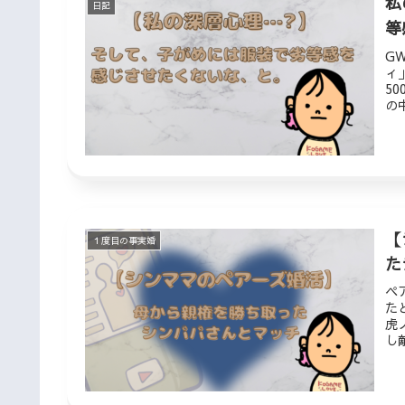
私
日記
等
G
ィ
5
の
へ
【
１度目の事実婚
た
ペ
た
虎
し
ら
な
活