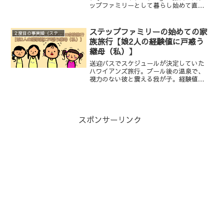
ップファミリーとして暮らし始めて直面
した、彼との決定的な価値観のズレ。実
子を美化し、私の子を軽んじるような彼
の薄笑いと、洗濯物から見えた実子の衛
ステップファミリーの始めての家
２度目の事実婚（ステップファミリー）
生管理の実態。ステップファミリー崩壊
族旅行【娘2人の経験値に戸惑う
要因の１つになったのであろうトイレ事
継母（私）】
情を綴ります。
送迎バスでスケジュールが決定していた
ハワイアンズ旅行。プール後の温泉で、
視力のない彼と震える我が子。経験値が
異なる彼の小学生・中学生の子供との合
流も温泉もとにかく全てが難航。ステッ
プファミリーのリアルな課題を公開。
スポンサーリンク