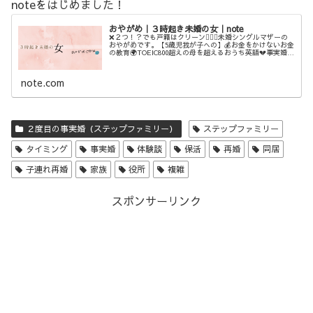
noteをはじめました！
おやがめ｜３時起き未婚の女｜note
❌２つ！？でも戸籍はクリーン💁‍♀️✨未婚シングルマザーの
おやがめです。【5歳児我が子への】💰お金をかけないお金
の教育🌍TOEIC800超えの母を超えるおうち英語💔事実婚💔
ステップファミリー💓母の自分を愛する活動などなど、3時
に起きてしたた...
note.com
２度目の事実婚（ステップファミリー）
ステップファミリー
タイミング
事実婚
体験談
保活
再婚
同居
子連れ再婚
家族
役所
複雑
スポンサーリンク