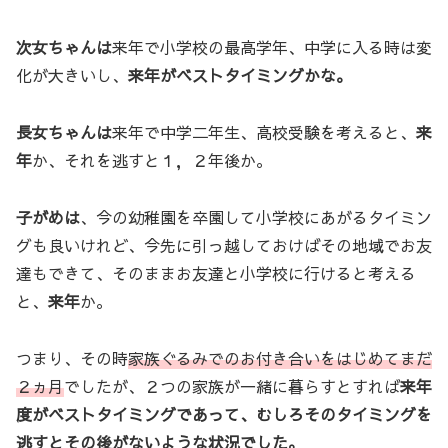
次女ちゃんは
来年で小学校の最高学年、中学に入る時は変
化が大きいし、
来年がベストタイミングかな。
長女ちゃんは
来年で中学二年生、高校受験を考えると、
来
年
か、それを逃すと１，２年後か。
子がめは
、今の幼稚園を卒園して小学校にあがるタイミン
グも良いけれど、今先に引っ越しておけばその地域でお友
達もできて、そのままお友達と小学校に行けると考える
と、
来年
か。
つまり、その時
家族ぐるみでのお付き合いをはじめてまだ
２ヵ月
でしたが、２つの家族が一緒に暮らすとすれば
来年
度がベストタイミングであって、むしろそのタイミングを
逃すとその後がないような状況でした。