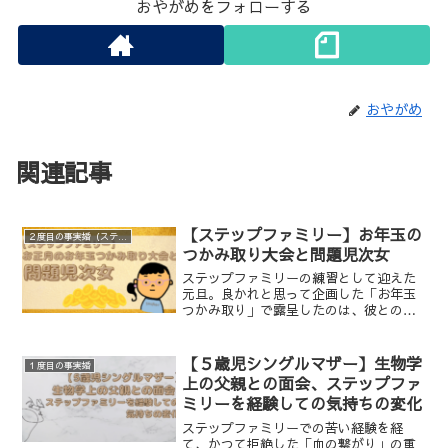
おやがめをフォローする
おやがめ
関連記事
【ステップファミリー】お年玉の
２度目の事実婚（ステップファミリー）
つかみ取り大会と問題児次女
ステップファミリーの練習として迎えた
元旦。良かれと思って企画した「お年玉
つかみ取り」で露呈したのは、彼との経
済格差と11歳の継子の不自然な嘘でし
た。楽しむはずのイベントが、なぜ「家
族の限界」を感じる結末になったのか。
【５歳児シングルマザー】生物学
１度目の事実婚
理想と現実の狭間で揺れる、ステップフ
上の父親との面会、ステップファ
ァミリーのリアルな正月の記録です。
ミリーを経験しての気持ちの変化
ステップファミリーでの苦い経験を経
て、かつて拒絶した「血の繋がり」の重