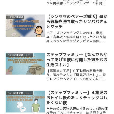
さを再確認したシングルマザーの記録。
元夫との面会交流を続ける中で起きた静
かな心境の変化とは？養育費、面会、そ
して「子供にとっての父親」という正解
【シンママのペアーズ婚活】母か
１度目の事実婚
のない問いに、自身の体験から向き合い
ら親権を勝ち取ったシンパパさん
ます。
とマッチ
ペアーズでマッチングしたのは、慶應
卒・高年収・親権を勝ち取ったという超
高スペックなサウジアラビア人男性。絵
に描いたような虎ノ門ヒルズランチで心
躍る一方、親がめの中に芽生えたのは
「もし敵に回したら勝てない」という冷
ステップファミリー【なんでもや
２度目の事実婚（ステップファミリー）
徹な計算だった。過去の経験から「安
ってあげる彼に付随した娘たちの
心」を求めるあまり、高スペック男子を
生活スキル】
警戒してしまう複雑な心境と、それでも
続くシンママの時間の制約を描く、リア
【再婚後の同居】在宅勤務の継母を襲
ルな婚活エピソード。
う、連れ子たちの「緊急呼び出し」。電
子レンジやヘアアイロンの使い方に戸惑
う姿に、シングル家庭の日常を知る。さ
らに「家事は気にしなくて良い」と言っ
た彼の真意とは？夫婦間の認識のズレに
【ステップファミリー】４歳児の
２度目の事実婚（ステップファミリー）
直面します。
おトイレ後のおしりチェックはし
たくない彼
自分の娘の汚物処理はするのに、4歳の連
れ子の「おしりチェック」は拒否？ステ