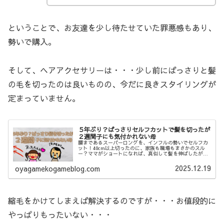
ということで、お友達を少し待たせていた罪悪感もあり、
勢いで購入。
そして、ヘアアクセサリーは・・・少し前にばっさりと髪
の毛を切ったのは良いものの、今だに良きスタイリングが
定まっていません。
５年ぶり？ばっさりセルフカットで髪を切ったが
２週間子にも気付かれない母
腰まであるスーパーロングを、インフルの勢いでセルフカ
ット！40cm以上切ったのに、家族も職場もまさかのスル
ー？ママがショートになれば、真似して髪を伸ばしたがる
我が子も何か反応があるかも？…と期待した結果は意外な
ものでした。爆笑の姫カット事件から、子の自由意思に感
2025.12.19
oyagamekogameblog.com
動したお話まで綴ります。
縮毛をかけてしまえば解決するのですが・・・お値段的に
やっぱりもったいない・・・