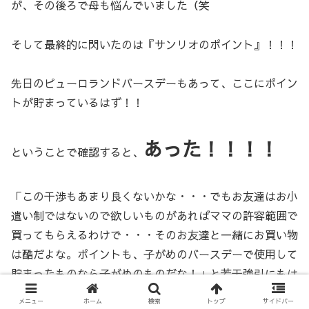
が、その後ろで母も悩んでいました（笑
そして最終的に閃いたのは『サンリオのポイント』！！！
先日のピューロランドバースデーもあって、ここにポイン
トが貯まっているはず！！
あった！！！！
ということで確認すると、
「この干渉もあまり良くないかな・・・でもお友達はお小
遣い制ではないので欲しいものがあればママの許容範囲で
買ってもらえるわけで・・・そのお友達と一緒にお買い物
は酷だよな。ポイントも、子がめのバースデーで使用して
貯まったものなら子がめのものだな！」と若干強引にもは
やお助けするでしかない方向の脳みそな母。
メニュー
ホーム
検索
トップ
サイドバー