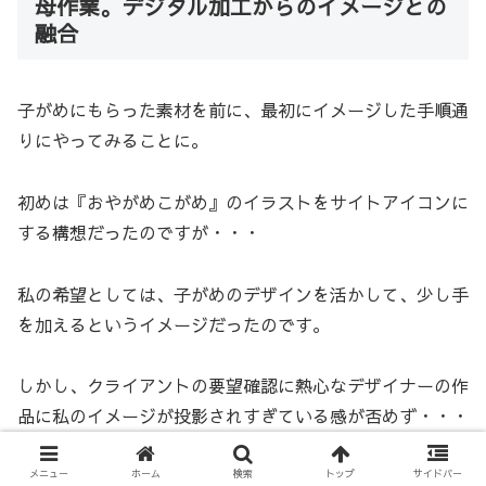
母作業。デジタル加工からのイメージとの
融合
子がめにもらった素材を前に、最初にイメージした手順通
りにやってみることに。
初めは『おやがめこがめ』のイラストをサイトアイコンに
する構想だったのですが・・・
私の希望としては、子がめのデザインを活かして、少し手
を加えるというイメージだったのです。
しかし、クライアントの要望確認に熱心なデザイナーの作
品に私のイメージが投影されすぎている感が否めず・・・
ひとまず時計のイラストで練習してみるか～と。
メニュー
ホーム
検索
トップ
サイドバー