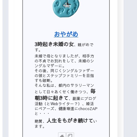
おやがめ
3時起き未婚の女
、親がめで
す。
未婚で母となりましたが、相手方
の不貞でお別れをして、未婚のシ
ングルマザーに。
その後、同じくシングルファザー
の彼とステップファミリーを目指
すも破断。
そんな私は、都内のサラリーマン
毎
として日々あくせく働きつつ、
朝3時に起きて
、副業にブログ
活動（とWebライター？）、婚活
にペアーズ、健康増進にchocoZAP
と・・・
人生をもがき続けて
絶賛、
い
ます。