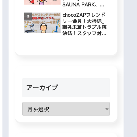
SAUNA PARK、冬
でも入れるプールに
chocoZAPフレンド
５歳児と行ってきま
リー会員「大掃除」
した！
謝礼未着トラブル解
決法！スタッフ対応
レビューを添えて
アーカイブ