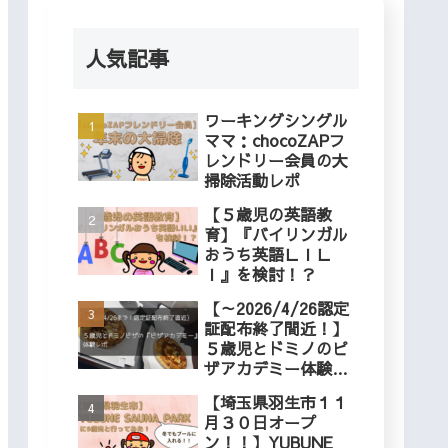
人気記事
ワーキングシングル
ママ：chocoZAPフ
レンドリー会員の大
掃除活動レポ
【５歳児の英語教
育】『バイリンガル
おうち英語ＬＩＬ
Ｉ』を検討！？
【～2026/4/26認定
証配布終了間近！】
５歳児とドミノのピ
ザアカデミー体験レ
ポ
【埼玉県羽生市１１
月３０日オープ
ン！！】YUBUNE