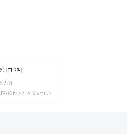
次
う光景
好みの他人なんていない