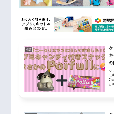
ク
小話
キ
のP
ク
ミ
み
ッ
企