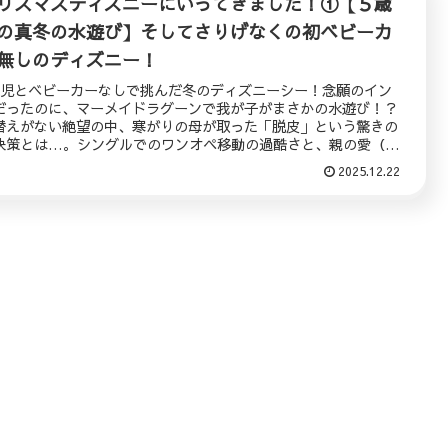
リスマスディズニーにいってきました！①【５歳
の真冬の水遊び】そしてさりげなくの初ベビーカ
無しのディズニー！
歳児とベビーカーなしで挑んだ冬のディズニーシー！念願のイン
だったのに、マーメイドラグーンで我が子がまさかの水遊び！？
替えがない絶望の中、寒がりの母が取った「脱皮」という驚きの
決策とは…。シングルでのワンオペ移動の過酷さと、親の愛（と
トレ）が詰まった爆笑＆共感の育児レポです。
2025.12.22