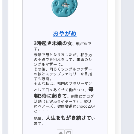
おやがめ
3時起き未婚の女
、親がめで
す。
未婚で母となりましたが、相手方
の不貞でお別れをして、未婚のシ
ングルマザーに。
その後、同じくシングルファザー
の彼とステップファミリーを目指
すも破断。
そんな私は、都内のサラリーマン
毎
として日々あくせく働きつつ、
朝3時に起きて
、副業にブログ
活動（とWebライター？）、婚活
にペアーズ、健康増進にchocoZAP
と・・・
人生をもがき続けて
絶賛、
い
ます。