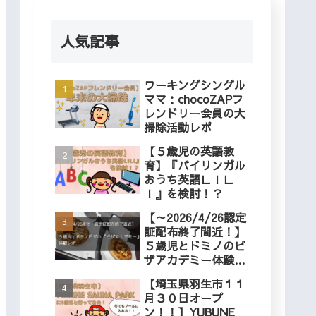
人気記事
ワーキングシングル
ママ：chocoZAPフ
レンドリー会員の大
掃除活動レポ
【５歳児の英語教
育】『バイリンガル
おうち英語ＬＩＬ
Ｉ』を検討！？
【～2026/4/26認定
証配布終了間近！】
５歳児とドミノのピ
ザアカデミー体験レ
ポ
【埼玉県羽生市１１
月３０日オープ
ン！！】YUBUNE