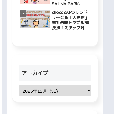
SAUNA PARK、冬
でも入れるプールに
chocoZAPフレンド
５歳児と行ってきま
リー会員「大掃除」
した！
謝礼未着トラブル解
決法！スタッフ対応
レビューを添えて
アーカイブ