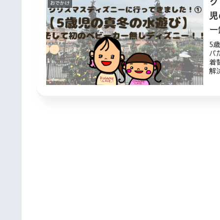
ク
おでかけ
児
ー
5
パ
着
解
筋