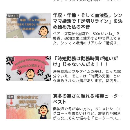
飯」の悲劇に。夜の団らんでは、かつて
のステップファミリー期に起きたチキン
争奪じゃんけん大会の苦い記憶が蘇りま
年収・年齢・そして血液型。シン
婚活！？
す。食事の習慣から見える「家族の形」
ママ婚活で「足切りライン」を決
の難しさと大切さを考えます。
め始めた私の本音
ペアーズ開始1週間で「500+いいね」を
獲得。通知の嵐に疲弊する中で見えてき
た、シンママ婚活のリアルな「足切りラ
イン」とは？年収・年齢、そして子がめ
との将来を見据えた「血液型」への意外
なこだわり。落としたシュシュに一喜一
『時短勤務は勤務時間が短いだ
日記
憂する、情緒不安定なアラフォーの等身
け』じゃないんだよ！！！
大の婚活記録です。
時短勤務とフルタイムの差は、たった30
分？いえ、そこには「時間外労働」とい
う埋められない溝があります。都内サラ
リーマンとして働く3時起きママの親がめ
が、職場のベテラン時短職員との比較
や、信頼していた先輩からの「爆弾発
真冬の寒さに頼れる相棒ヒーター
小話
言」に直面。居心地の良かったはずの職
ベスト
場で感じた「肩身の狭さ」と、子がめと
の生活を守るための決意を綴ります。
低体温で冬が辛い方へ。おしゃれなロン
グコートを着たいけれど、着膨れや寒さ
が心配…そんな悩みを「ヒーターベス
ト」が解決します！3シーズン愛用中の筆
者が、着膨れしない着こなし術や気にな