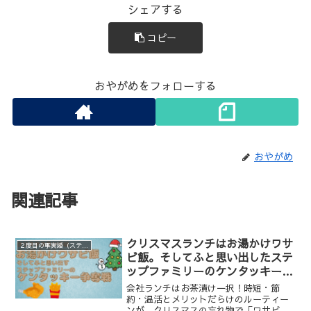
シェアする
コピー
おやがめをフォローする
おやがめ
関連記事
クリスマスランチはお湯かけワサ
２度目の事実婚（ステップファミリー）
ビ飯。そしてふと思い出したステ
ップファミリーのケンタッキー争
奪戦
会社ランチはお茶漬け一択！時短・節
約・温活とメリットだらけのルーティー
ンが、クリスマスの忘れ物で「ワサビご