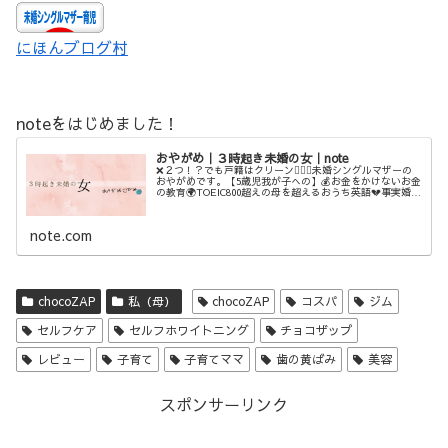
にほんブログ村
noteをはじめました！
おやがめ｜３時起き未婚の女｜note
❌２つ！？でも戸籍はクリーン💁‍♀️✨未婚シングルマザーの
おやがめです。【5歳児我が子への】💰お金をかけないお金
の教育🌍TOEIC800超えの母を超えるおうち英語💔事実婚💔
ステップファミリー💓母の自分を愛する活動などなど、3時
に起きてしたた...
note.com
chocoZAP
私（母）
chocoZAP
コスパ
ジム
セルフケア
セルフホワイトニング
チョコザップ
レビュー
子育て
子育てママ
歯の黄ばみ
美容
スポンサーリンク