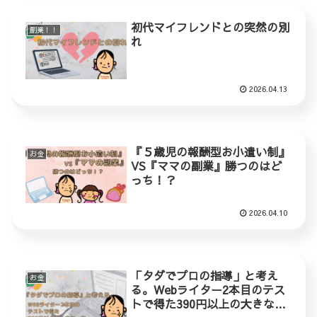
初代マイフレンドとの突然の別
副業！！
れ
2026.04.13
『５歳児の報酬型お小遣い制』
お金
VS『ママの副業』勝つのはど
っち！？
2026.04.10
「タダでプロの指導」と考え
お金
る。Webライター2本目のテス
トで得た390円以上の大きな一