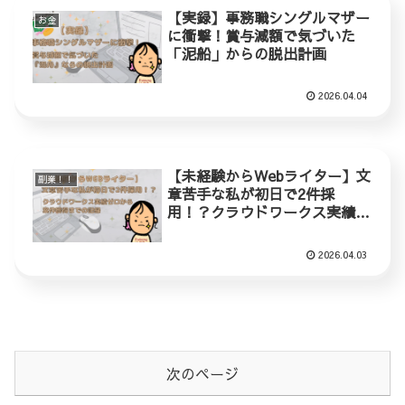
【実録】事務職シングルマザー
お金
に衝撃！賞与減額で気づいた
「泥船」からの脱出計画
2026.04.04
【未経験からWebライター】文
副業！！
章苦手な私が初日で2件採
用！？クラウドワークス実績ゼ
ロから案件獲得までの記録
2026.04.03
次のページ