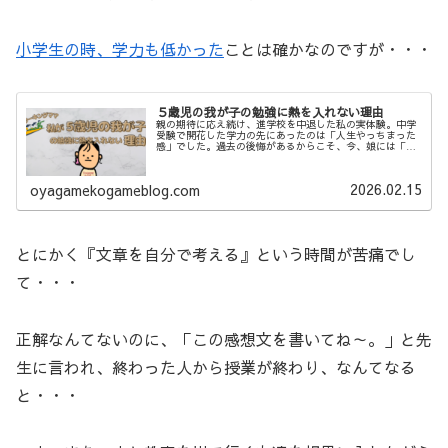
小学生の時、学力も低かった
ことは確かなのですが・・・
５歳児の我が子の勉強に熱を入れない理由
親の期待に応え続け、進学校を中退した私の実体験。中学
受験で開花した学力の先にあったのは「人生やっちまった
感」でした。過去の後悔があるからこそ、今、娘には「勉
強」よりも「生きる力」を伝えたい。教育熱心な母（ばー
ば）と私の、少し変わった役割分担について綴ります。
2026.02.15
oyagamekogameblog.com
とにかく『文章を自分で考える』という時間が苦痛でし
て・・・
正解なんてないのに、「この感想文を書いてね～。」と先
生に言われ、終わった人から授業が終わり、なんてなる
と・・・