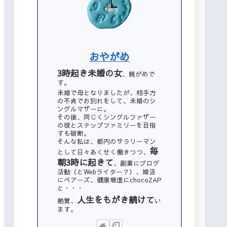
おやがめ
3時起き未婚の女
、親がめで
す。
未婚で母となりましたが、相手方
の不貞でお別れをして、未婚のシ
ングルマザーに。
その後、同じくシングルファザー
の彼とステップファミリーを目指
すも破断。
そんな私は、都内のサラリーマン
毎
として日々あくせく働きつつ、
朝3時に起きて
、副業にブログ
活動（とWebライター？）、婚活
にペアーズ、健康増進にchocoZAP
と・・・
人生をもがき続けて
絶賛、
い
ます。