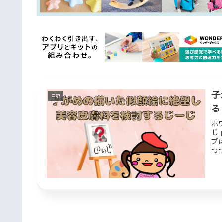
子
日記
る
ホ
じ
ブ
つ
の
皮