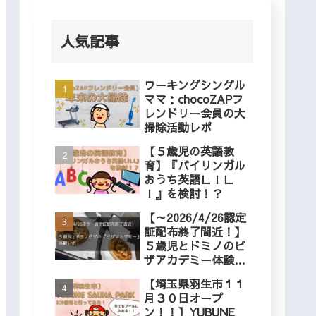
人気記事
ワーキングシングル
ママ：chocoZAPフ
レンドリー会員の大
掃除活動レポ
【５歳児の英語教
育】『バイリンガル
おうち英語ＬＩＬ
Ｉ』を検討！？
【～2026/4/26認定
証配布終了間近！】
５歳児とドミノのピ
ザアカデミー体験レ
ポ
【埼玉県羽生市１１
月３０日オープ
ン！！】YUBUNE