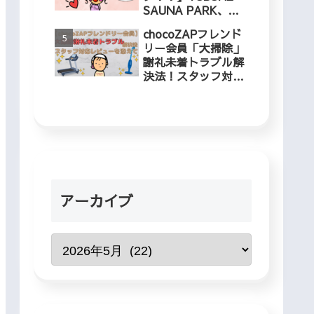
SAUNA PARK、冬
でも入れるプールに
chocoZAPフレンド
５歳児と行ってきま
リー会員「大掃除」
した！
謝礼未着トラブル解
決法！スタッフ対応
レビューを添えて
アーカイブ