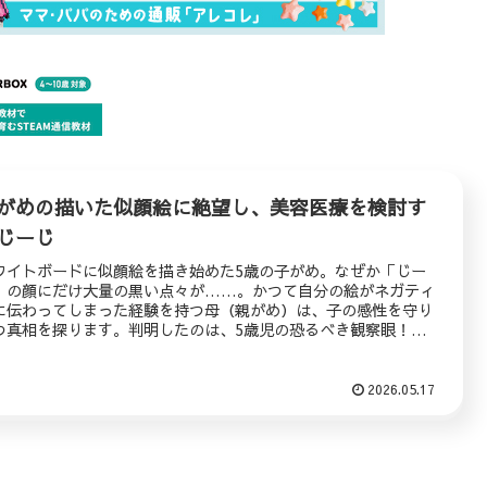
がめの描いた似顔絵に絶望し、美容医療を検討す
じーじ
ワイトボードに似顔絵を描き始めた5歳の子がめ。なぜか「じー
」の顔にだけ大量の黒い点々が……。かつて自分の絵がネガティ
に伝わってしまった経験を持つ母（親がめ）は、子の感性を守り
つ真相を探ります。判明したのは、5歳児の恐るべき観察眼！孫
「忖度なし」の描写にショックを受けたじーじは、まさかの美容
膚科行きを決意！？
2026.05.17