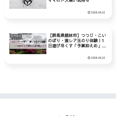
ママのドス黒い気持ち
2026.04.22
【群馬県館林市】つつじ・こい
おでかけ
のぼり・激レア玉のり体験！1
日遊び尽くす「予算抑えめ」最
強親子コース
2026.04.22