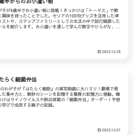
歳半からのお小遣い制
が子が4歳半でお小遣い制に挑戦！きっかけは「トーマス」で数
に興味を持ったことでした。セリアの100均グッズを活用した準
リストや、ステップファミリーとしての生活の中で試行錯誤した
ールを紹介します。お小遣いを通して学んだ数字やひらがな、そ
てママへの誕生日プレゼントの感動体験を綴ります。
2025.12.29
たらく細菌弁当
歳のわが子が『はたらく細胞』の実写映画に大ハマり！劇場で発
した集中力と、数秒のシーンを記憶する驚異の記憶力に感動。極
つけはライノウイルスや肺炎球菌の「細菌弁当」オーダー！予想
の学びで成長する親子の記録。
2025.12.07