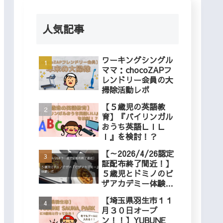
人気記事
ワーキングシングル
ママ：chocoZAPフ
レンドリー会員の大
掃除活動レポ
【５歳児の英語教
育】『バイリンガル
おうち英語ＬＩＬ
Ｉ』を検討！？
【～2026/4/26認定
証配布終了間近！】
５歳児とドミノのピ
ザアカデミー体験レ
ポ
【埼玉県羽生市１１
月３０日オープ
ン！！】YUBUNE