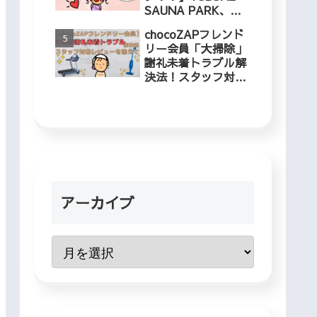
SAUNA PARK、冬
でも入れるプールに
chocoZAPフレンド
５歳児と行ってきま
リー会員「大掃除」
した！
謝礼未着トラブル解
決法！スタッフ対応
レビューを添えて
アーカイブ