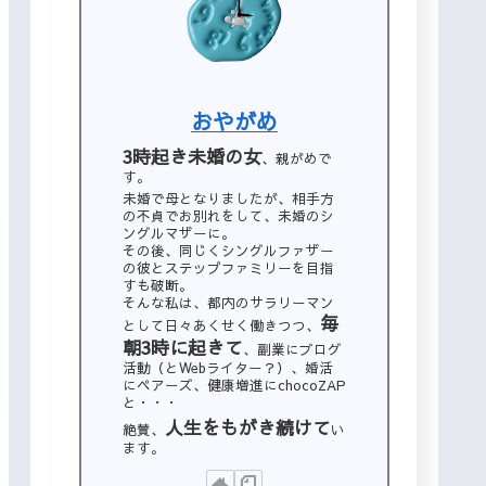
おやがめ
3時起き未婚の女
、親がめで
す。
未婚で母となりましたが、相手方
の不貞でお別れをして、未婚のシ
ングルマザーに。
その後、同じくシングルファザー
の彼とステップファミリーを目指
すも破断。
そんな私は、都内のサラリーマン
毎
として日々あくせく働きつつ、
朝3時に起きて
、副業にブログ
活動（とWebライター？）、婚活
にペアーズ、健康増進にchocoZAP
と・・・
人生をもがき続けて
絶賛、
い
ます。