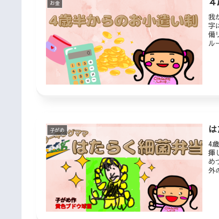
４
お金
我
字
備
ル
し
は
子がめ
4
揮
め
外