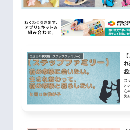
【
２度目の事実婚（ステップファミリー）
れ
我
ス
わ
心
失
す