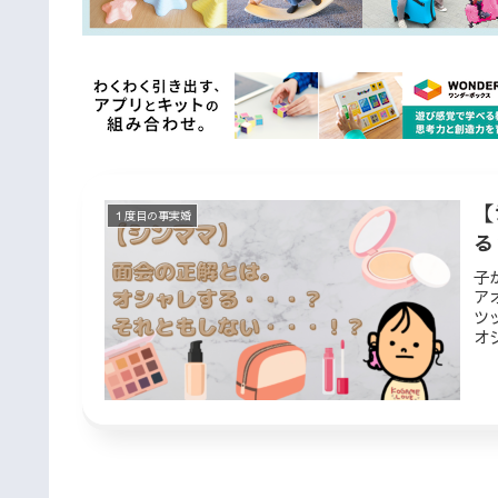
【
１度目の事実婚
る
子
ア
ツ
オ
ン