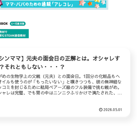
シンママ】元夫の面会日の正解とは。オシャレす
？それともしない・・・？
がめの生物学上の父親（元夫）との面会日。1回分の化粧品もヘ
オイルも使うのが「もったいない」と嘆きつつも、彼の無神経な
ッコミを封じるために結局ペアーズ級のフル装備で挑む親がめ。
シャレは完璧、でも胃の中はニンニクふりかけで満たされた、シ
ママの「意地と合理性」が交錯する朝の全記録。
2026.05.01