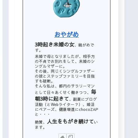
おやがめ
3時起き未婚の女
、親がめで
す。
未婚で母となりましたが、相手方
の不貞でお別れをして、未婚のシ
ングルマザーに。
その後、同じくシングルファザー
の彼とステップファミリーを目指
すも破断。
そんな私は、都内のサラリーマン
毎
として日々あくせく働きつつ、
朝3時に起きて
、副業にブログ
活動（とWebライター？）、婚活
にペアーズ、健康増進にchocoZAP
と・・・
人生をもがき続けて
絶賛、
い
ます。