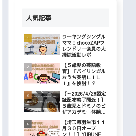
人気記事
ワーキングシングル
ママ：chocoZAPフ
レンドリー会員の大
掃除活動レポ
【５歳児の英語教
育】『バイリンガル
おうち英語ＬＩＬ
Ｉ』を検討！？
【～2026/4/26認定
証配布終了間近！】
５歳児とドミノのピ
ザアカデミー体験レ
ポ
【埼玉県羽生市１１
月３０日オープ
ン！！】YUBUNE