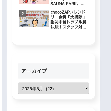
SAUNA PARK、冬
でも入れるプールに
chocoZAPフレンド
５歳児と行ってきま
リー会員「大掃除」
した！
謝礼未着トラブル解
決法！スタッフ対応
レビューを添えて
アーカイブ