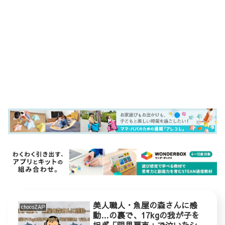
美人職人・魚屋の森さんに感
chocoZAP
動…の裏で、17kgの我が子を