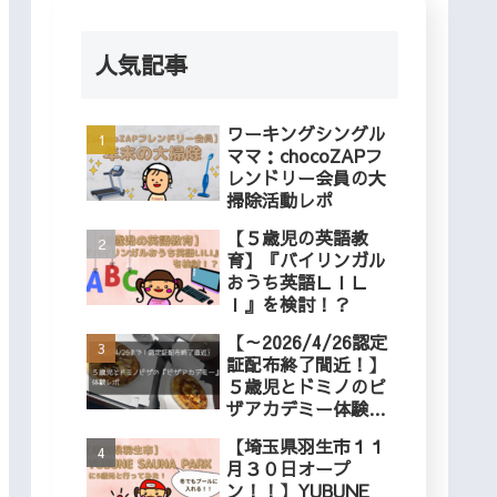
人気記事
ワーキングシングル
ママ：chocoZAPフ
レンドリー会員の大
掃除活動レポ
【５歳児の英語教
育】『バイリンガル
おうち英語ＬＩＬ
Ｉ』を検討！？
【～2026/4/26認定
証配布終了間近！】
５歳児とドミノのピ
ザアカデミー体験レ
ポ
【埼玉県羽生市１１
月３０日オープ
ン！！】YUBUNE