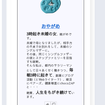
おやがめ
3時起き未婚の女
、親がめで
す。
未婚で母となりましたが、相手方
の不貞でお別れをして、未婚のシ
ングルマザーに。
その後、同じくシングルファザー
の彼とステップファミリーを目指
すも破断。
そんな私は、都内のサラリーマン
毎
として日々あくせく働きつつ、
朝3時に起きて
、副業にブログ
活動（とWebライター？）、婚活
にペアーズ、健康増進にchocoZAP
と・・・
人生をもがき続けて
絶賛、
い
ます。