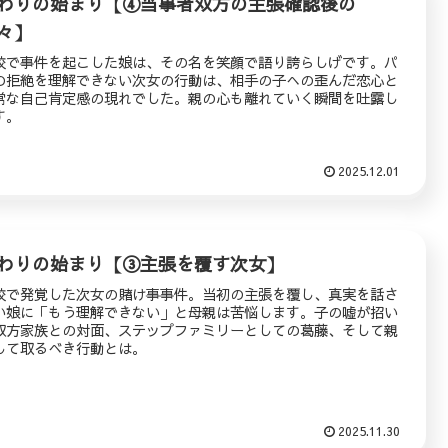
わりの始まり【④当事者双方の主張確認後の
々】
校で事件を起こした娘は、その名を笑顔で語り誇らしげです。パ
の拒絶を理解できない次女の行動は、相手の子への歪んだ恋心と
常な自己肯定感の現れでした。親の心も離れていく瞬間を吐露し
す。
2025.12.01
わりの始まり【③主張を覆す次女】
校で発覚した次女の賭け事事件。当初の主張を覆し、真実を話さ
い娘に「もう理解できない」と母親は苦悩します。子の嘘が招い
双方家族との対面、ステップファミリーとしての葛藤、そして親
して取るべき行動とは。
2025.11.30