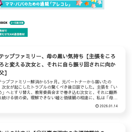
テップファミリー、母の黒い気持ち【主張をころ
ろと変える次女と、それに自ら振り回されに向か
父】
テップファミリー解消から5ヶ月。元パートナーから届いたの
、次女が起こしたトラブルの驚くべき後日談でした。主張を「い
め」へとすり替え、教育委員会まで巻き込む次女と、それに翻弄
れ続ける彼の姿。理解できない嘘と価値観の相違に、私は「母に
れなかった」現実と、別々の道を歩む決意を再確認します。
2026.01.14