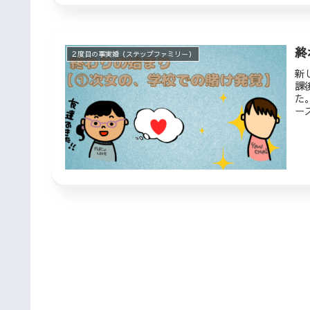
終
２度目の事実婚（ステップファミリー）
新
課
た
ー