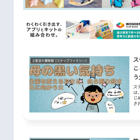
ス
２度目の事実婚（ステップファミリー）
こ
う
ス
は
じ
さ
な