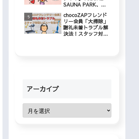
SAUNA PARK、冬
でも入れるプールに
chocoZAPフレンド
５歳児と行ってきま
リー会員「大掃除」
した！
謝礼未着トラブル解
決法！スタッフ対応
レビューを添えて
アーカイブ