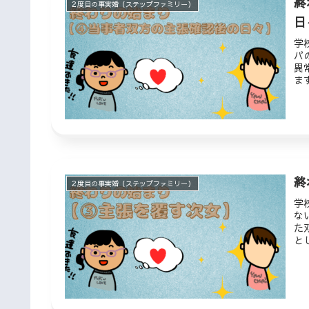
終
２度目の事実婚（ステップファミリー）
日
学
パ
異
ま
終
２度目の事実婚（ステップファミリー）
学
な
た
と